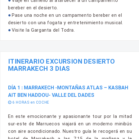
Viaje en camello al atardecer a un campamento
bereber en el desierto.
Pase una noche en un campamento bereber en el
desierto con una fogata y entretenimiento musical.
Visite la Garganta del Todra.
ITINERARIO EXCURSION DESIERTO
MARRAKECH 3 DIAS
DÍA 1 : MARRAKECH -MONTAÑAS ATLAS – KASBAH
AIT BEN HADDOU- VALLE DEL DADES
6 HORAS en COCHE
En este emocionante y apasionante tour por la mitad
sur-este de Marruecos viajará en un moderno minibús
con aire acondicionado. Nuestro guía le recogerá en su
hotel de Marrakech a las 7:15 de la mañana y le