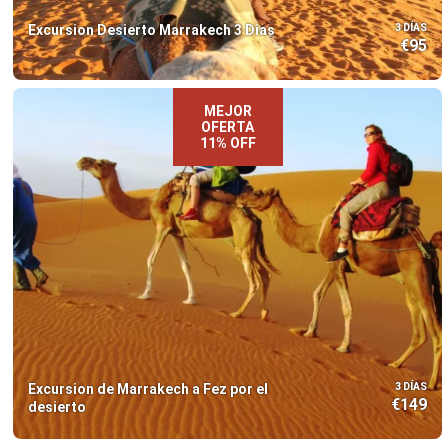
Excursion Desierto Marrakech 3 Dias
3 DÍAS
€95
MEJOR
OFERTA
11% OFF
Excursion de Marrakech a Fez por el
3 DÍAS
€149
desierto