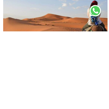
EXCURSION DE MARRAKECH A FEZ POR EL
4 DÍAS
€189
DESIERTO 4 dias
En “IGoMorocco” ofrecemos una amplia gama de
tours y excursiones por el desierto, caminatas,
excursiones de un día, cenas, paseos en camello e
incluso recorridos en quads.
MARRAKECH DESERT TOURS