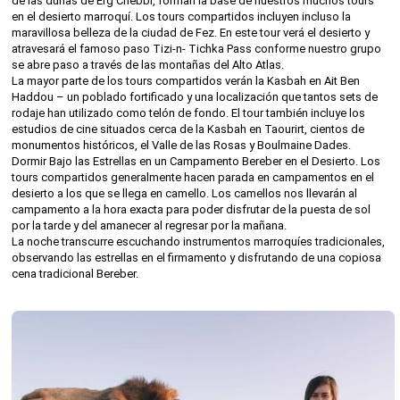
de las dunas de Erg Chebbi, forman la base de nuestros muchos tours
en el desierto marroquí. Los tours compartidos incluyen incluso la
maravillosa belleza de la ciudad de Fez. En este tour verá el desierto y
atravesará el famoso paso Tizi-n- Tichka Pass conforme nuestro grupo
se abre paso a través de las montañas del Alto Atlas.
La mayor parte de los tours compartidos verán la Kasbah en Ait Ben
Haddou – un poblado fortificado y una localización que tantos sets de
rodaje han utilizado como telón de fondo. El tour también incluye los
estudios de cine situados cerca de la Kasbah en Taourirt, cientos de
monumentos históricos, el Valle de las Rosas y Boulmaine Dades.
Dormir Bajo las Estrellas en un Campamento Bereber en el Desierto. Los
tours compartidos generalmente hacen parada en campamentos en el
desierto a los que se llega en camello. Los camellos nos llevarán al
campamento a la hora exacta para poder disfrutar de la puesta de sol
por la tarde y del amanecer al regresar por la mañana.
La noche transcurre escuchando instrumentos marroquíes tradicionales,
observando las estrellas en el firmamento y disfrutando de una copiosa
cena tradicional Bereber.