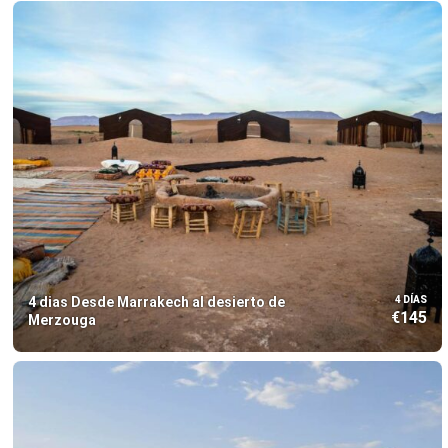
4 dias Desde Marrakech al desierto de
4 DÍAS
€145
Merzouga