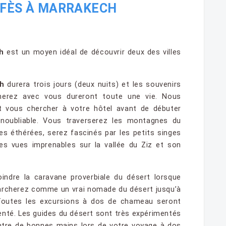
 FÈS À MARRAKECH
h
est un moyen idéal de découvrir deux des villes
h
durera trois jours (deux nuits) et les souvenirs
nerez avec vous dureront toute une vie. Nous
 vous chercher à votre hôtel avant de débuter
inoubliable. Vous traverserez les montagnes du
es éthérées, serez fascinés par les petits singes
des vues imprenables sur la vallée du Ziz et son
indre la caravane proverbiale du désert lorsque
rcherez comme un vrai nomade du désert jusqu’à
Toutes les excursions à dos de chameau seront
nté. Les guides du désert sont très expérimentés
tre de bonnes mains lors de votre voyage à dos