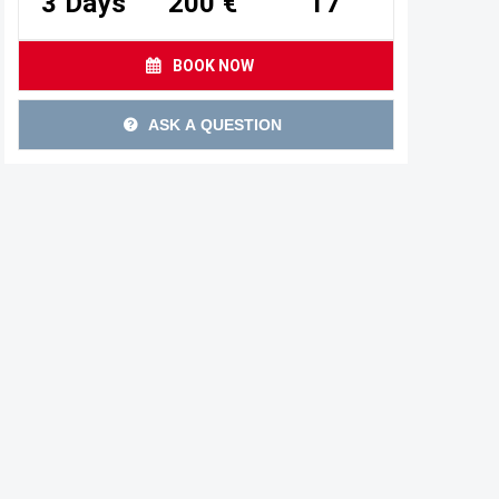
3 Days
200 €
17
BOOK NOW
ASK A QUESTION