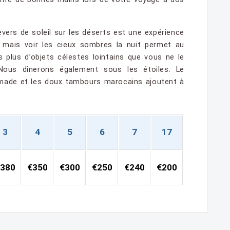
evers de soleil sur les déserts est une expérience
 mais voir les cieux sombres la nuit permet au
s plus d’objets célestes lointains que vous ne le
. Nous dînerons également sous les étoiles. Le
made et les doux tambours marocains ajoutent à
3
4
5
6
7
17
380
€350
€300
€250
€240
€200