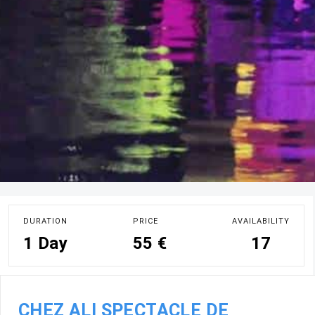
DURATION
PRICE
AVAILABILITY
1 Day
55 €
17
CHEZ ALI SPECTACLE DE